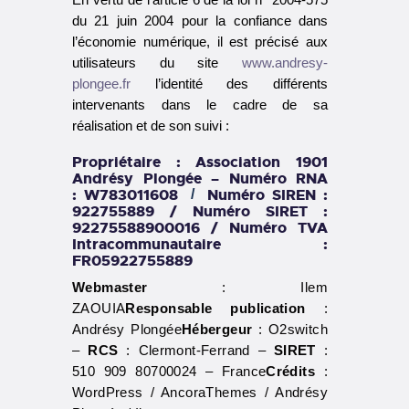
du 21 juin 2004 pour la confiance dans
l’économie numérique, il est précisé aux
utilisateurs du site
www.andresy-
plongee.fr
l’identité des différents
intervenants dans le cadre de sa
réalisation et de son suivi :
Propriétaire
: Association 1901
Andrésy Plongée – Numéro RNA
: W783011608
Numéro SIREN :
/
922755889 / Numéro SIRET :
92275588900016 / Numéro TVA
Intracommunautaire :
FR05922755889
Webmaster
: Ilem
ZAOUIA
Responsable publication
:
Andrésy Plongée
Hébergeur
: O2switch
–
RCS
: Clermont-Ferrand –
SIRET
:
510 909 80700024 – France
Crédits
:
WordPress / AncoraThemes / Andrésy