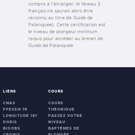
compris à l’étranger; le Niveau 3
français ne saurait alors être
reconnu au titre de Guide de
Palanquée). Cette certification est
le niveau de plongeur minimum
requis pour accéder au brevet de
Guide de Palanquée.
LIENS
COURS
CMAS
COURS
FFESSM 78
THÉORIQUE
LONGITUDE 181
PASSEZ VOTRE
DORIS
NIVEAU
BIOOBS
BAPTÊMES DE
CROMIS
PLONGÉE