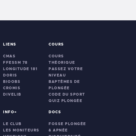
n
t
m
e
e
i
n
m
o
t
e
n
n
d
LIENS
COURS
t
e
CMAS
COURS
s
v
FFESSM 78
THÉORIQUE
LONGITUDE 181
PASSEZ VOTRE
u
DORIS
NIVEAU
BIOOBS
BAPTÊMES DE
e
CROMIS
PLONGÉE
s
DIVELIB
CODE DU SPORT
QUIZ PLONGÉE
É
v
INFO+
DOCS
è
LE CLUB
FOSSE PLONGÉE
LES MONITEURS
& APNÉE
n