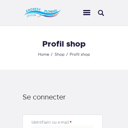
LE CLUB
Profil shop
ACTIVITÉS
Home
Shop
Profil shop
AQUAGALERIE
ESPACE MEMBRE
CONTACTS
MON COMPTE
Se connecter
Identifiant ou e-mail
*